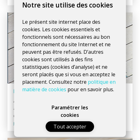
Notre site utilise des cookies
Le présent site internet place des
cookies. Les cookies essentiels et
fonctionnels sont nécessaires au bon
fonctionnement du site Internet et ne
peuvent pas être refusés. D’autres
cookies sont utilisés à des fins
statistiques (cookies d’analyse) et ne
seront placés que si vous en acceptez le
placement. Consultez notre
politique en
matière de cookies
pour en savoir plus.
Le web design c’est quoi ?
Avant le développement d'un site ou d'une
Paramétrer les
application, nous passons toujours par l'étape
cookies
d'
analyse
et de
design
.
Lire l'article >
12/10/2021
Tout accepter