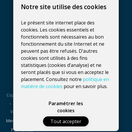
Agence de
Notre site utilise des cookies
développement web à
Gembloux
Le présent site internet place des
081 137 800
cookies. Les cookies essentiels et
hello@fidelo.be
fonctionnels sont nécessaires au bon
Rue Phocas Lejeune 25, bt 3
fonctionnement du site Internet et ne
peuvent pas être refusés. D’autres
5032
Isnes
,
Belgique
cookies sont utilisés à des fins
Numéro de TVA :
statistiques (cookies d’analyse) et ne
seront placés que si vous en acceptez le
BE0660739056
placement. Consultez notre
politique en
matière de cookies
pour en savoir plus.
Copyright : 2016
Paramétrer les
– 2026 Fidelo
cookies
Web Agency
Mentions légales
Tout accepter
Plan du site