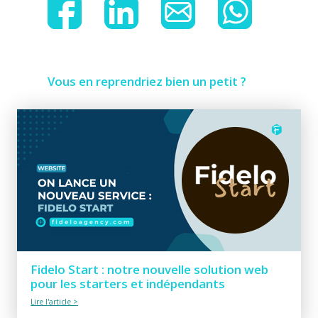
Vous en reprendriez bien un petit ?
Fidelo Start : notre nouvelle solution web
pour les starters et indépendants
Lire l'article >