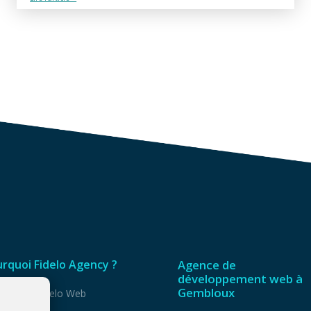
rquoi Fidelo Agency ?
Agence de
développement web à
Gembloux
quipe de Fidelo Web