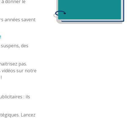
 à donner le
rs années savent
!
n suspens, des
aitrisez pas.
 vidéos sur notre
!
icitaires : ils
atégiques. Lancez