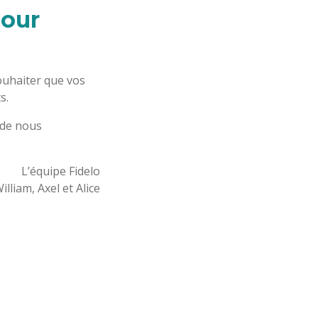
pour
ouhaiter que vos
s.
 de nous
L’équipe Fidelo
illiam, Axel et Alice