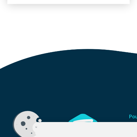
Pou
L’é