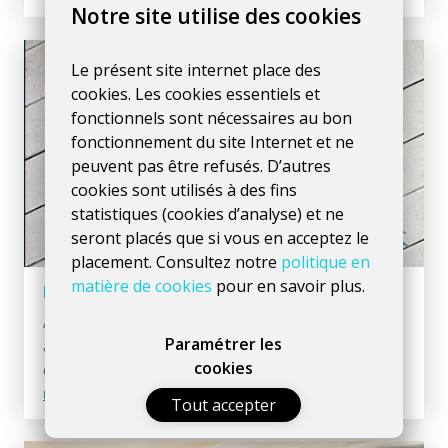
Notre site utilise des cookies
Le présent site internet place des
cookies. Les cookies essentiels et
fonctionnels sont nécessaires au bon
fonctionnement du site Internet et ne
peuvent pas être refusés. D’autres
cookies sont utilisés à des fins
statistiques (cookies d’analyse) et ne
seront placés que si vous en acceptez le
placement. Consultez notre
politique en
matière de cookies
pour en savoir plus.
Le web design c’est quoi ?
Avant le développement d'un site ou d'une
Paramétrer les
application, nous passons toujours par l'étape
cookies
d'
analyse
et de
design
.
Lire l'article >
12/10/2021
Tout accepter