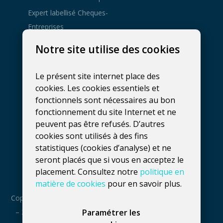
Expert labellisé Cheques-
Entreprises
Agence de
Notre site utilise des cookies
développement web à
Gembloux
Le présent site internet place des
081 137 800
cookies. Les cookies essentiels et
hello@fidelo.be
fonctionnels sont nécessaires au bon
Rue Phocas Lejeune 25, bt 3
fonctionnement du site Internet et ne
peuvent pas être refusés. D’autres
5032
Isnes
,
Belgique
cookies sont utilisés à des fins
Numéro de TVA :
statistiques (cookies d’analyse) et ne
seront placés que si vous en acceptez le
BE0660739056
placement. Consultez notre
politique en
matière de cookies
pour en savoir plus.
Copyright : 2016
Paramétrer les
– 2026 Fidelo