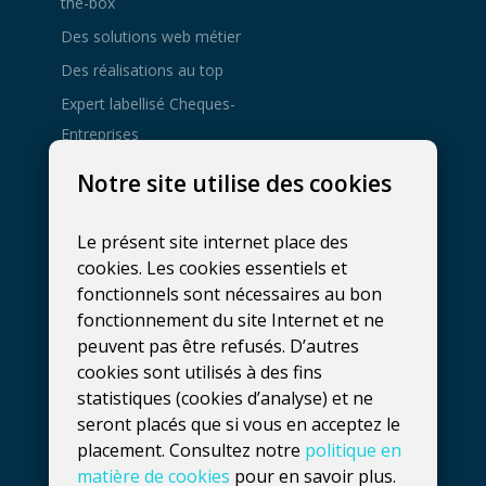
the-box
Des solutions web métier
Des réalisations au top
Expert labellisé Cheques-
Entreprises
Agence de
Notre site utilise des cookies
développement web à
Gembloux
Le présent site internet place des
081 137 800
cookies. Les cookies essentiels et
hello@fidelo.be
fonctionnels sont nécessaires au bon
Rue Phocas Lejeune 25, bt 3
fonctionnement du site Internet et ne
peuvent pas être refusés. D’autres
5032
Isnes
,
Belgique
cookies sont utilisés à des fins
Numéro de TVA :
statistiques (cookies d’analyse) et ne
seront placés que si vous en acceptez le
BE0660739056
placement. Consultez notre
politique en
matière de cookies
pour en savoir plus.