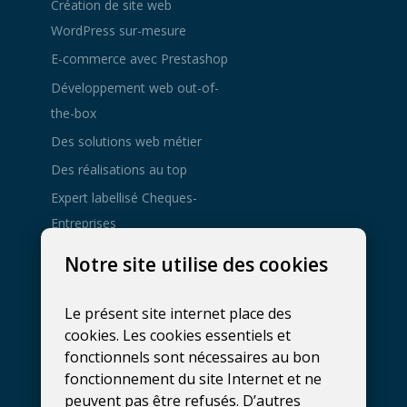
Création de site web
WordPress sur-mesure
E-commerce avec Prestashop
Développement web out-of-
the-box
Des solutions web métier
Des réalisations au top
Expert labellisé Cheques-
Entreprises
Agence de
Notre site utilise des cookies
développement web à
Gembloux
Le présent site internet place des
081 137 800
cookies. Les cookies essentiels et
hello@fidelo.be
fonctionnels sont nécessaires au bon
Rue Phocas Lejeune 25, bt 3
fonctionnement du site Internet et ne
peuvent pas être refusés. D’autres
5032
Isnes
,
Belgique