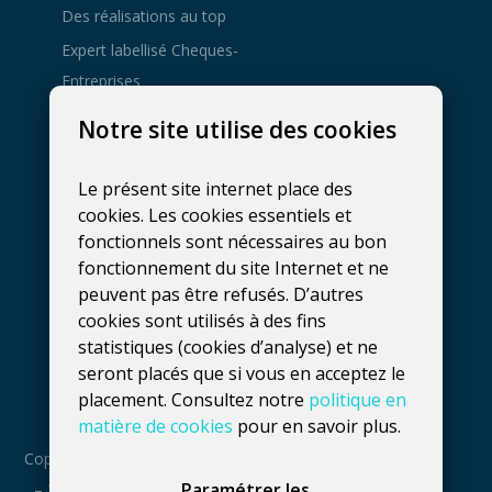
Des réalisations au top
Expert labellisé Cheques-
Entreprises
Agence de
Notre site utilise des cookies
développement web à
Gembloux
Le présent site internet place des
081 137 800
cookies. Les cookies essentiels et
hello@fidelo.be
fonctionnels sont nécessaires au bon
Rue Phocas Lejeune 25, bt 3
fonctionnement du site Internet et ne
peuvent pas être refusés. D’autres
5032
Isnes
,
Belgique
cookies sont utilisés à des fins
Numéro de TVA :
statistiques (cookies d’analyse) et ne
seront placés que si vous en acceptez le
BE0660739056
placement. Consultez notre
politique en
matière de cookies
pour en savoir plus.
Copyright : 2016
Paramétrer les
– 2026 Fidelo