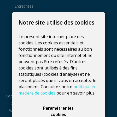
Entreprises
Agence de
Notre site utilise des cookies
développement web à
Gembloux
081 137 800
Le présent site internet place des
hello@fidelo.be
cookies. Les cookies essentiels et
fonctionnels sont nécessaires au bon
Rue Phocas Lejeune 25, bt 3
fonctionnement du site Internet et ne
5032
Isnes
,
Belgique
peuvent pas être refusés. D’autres
cookies sont utilisés à des fins
Numéro de TVA :
statistiques (cookies d’analyse) et ne
BE0660739056
seront placés que si vous en acceptez le
placement. Consultez notre
politique en
matière de cookies
pour en savoir plus.
Copyright : 2016
– 2026 Fidelo
Paramétrer les
Web Agency
cookies